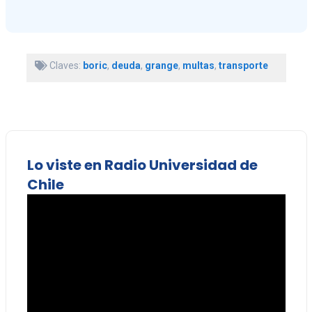
Claves:
boric
,
deuda
,
grange
,
multas
,
transporte
Lo viste en Radio Universidad de
Chile