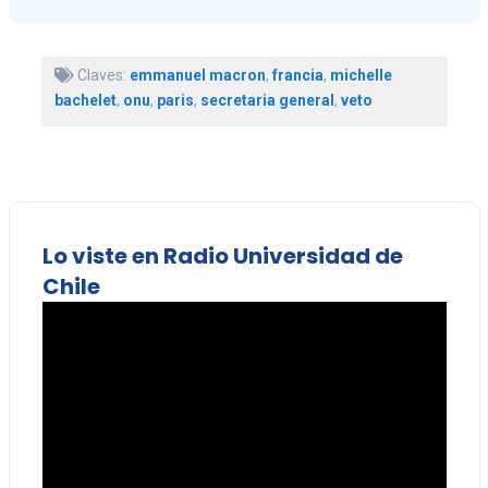
Claves:
emmanuel macron
,
francia
,
michelle
bachelet
,
onu
,
paris
,
secretaria general
,
veto
Lo viste en Radio Universidad de
Chile