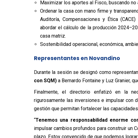
Maximizar los aportes al Fisco, buscando no 
Ordenar la casa con mano firme y transparenc
Auditoría, Compensaciones y Ética (CACE) c
abordar el cálculo de la producción 2024–20
casa matriz.
Sostenibilidad operacional, económica, ambien
Representantes en Novandino
Durante la sesión se designó como representan
con SQM)
a Bernardo Fontaine y Luz Granier, q
Finalmente, el directorio enfatizó en la nec
rigurosamente las inversiones e impulsar con d
gestión que permitan fortalecer las capacidade
“
Tenemos una responsabilidad enorme con
impulsar cambios profundos para construir un C
plazo. Estoy convencido de que podemos lograr