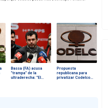
a
Bassa (FA) acusa
Propuesta
n
"trampa" de la
republicana para
ultraderecha: "El…
privatizar Codelco
abre…