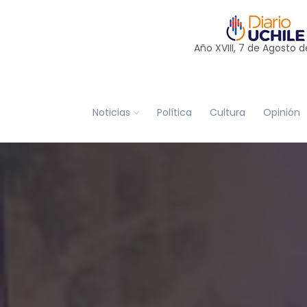
Año XVIII, 7 de
Agosto
d
Noticias
Política
Cultura
Opinión