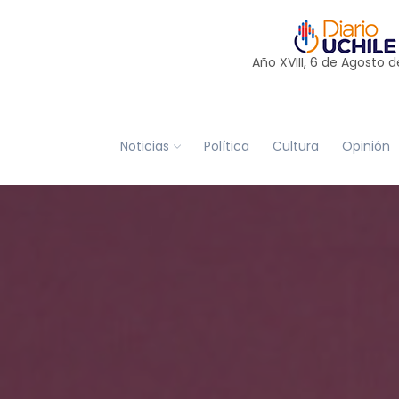
Año XVIII, 6 de
Agosto
d
Noticias
Política
Cultura
Opinión