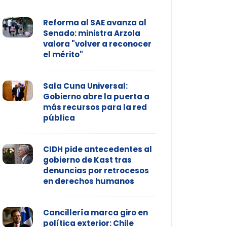
Reforma al SAE avanza al
Senado: ministra Arzola
valora "volver a reconocer
el mérito"
Sala Cuna Universal:
Gobierno abre la puerta a
más recursos para la red
pública
CIDH pide antecedentes al
gobierno de Kast tras
denuncias por retrocesos
en derechos humanos
Cancillería marca giro en
política exterior: Chile