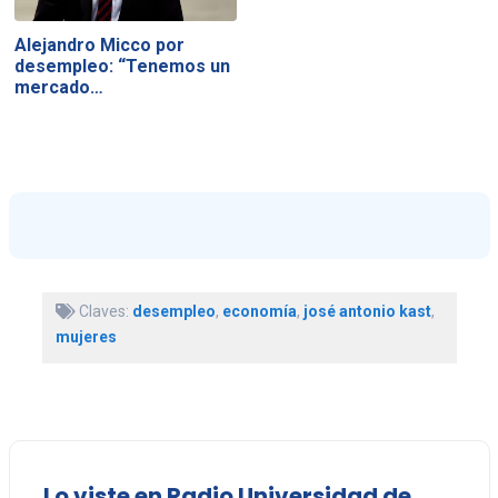
Alejandro Micco por
desempleo: “Tenemos un
mercado…
Claves:
desempleo
,
economía
,
josé antonio kast
,
mujeres
Lo viste en Radio Universidad de