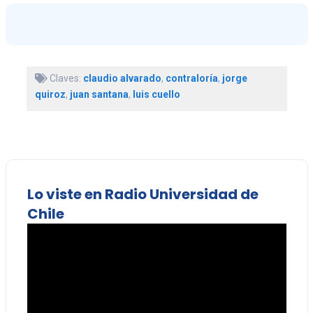
Claves:
claudio alvarado
,
contraloría
,
jorge
quiroz
,
juan santana
,
luis cuello
Lo viste en Radio Universidad de
Chile