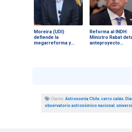
Moreira (UDI)
Reforma al INDH:
defiende la
Ministro Rabat deta
megarreforma y
anteproyecto…
acusa a la…
Claves:
Astronomía Chile
,
cerro calán
,
Día
observatorio astronómico nacional
,
univers