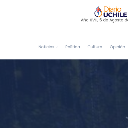
Año XVIII, 6 de
Agosto
d
Noticias
Política
Cultura
Opinión