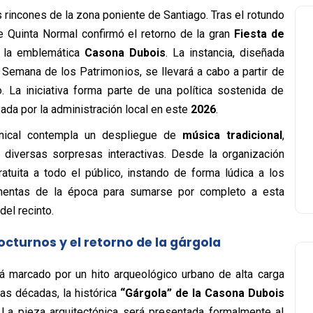
rincones de la zona poniente de Santiago. Tras el rotundo
de Quinta Normal confirmó el retorno de la gran
Fiesta de
 la emblemática
Casona Dubois
. La instancia, diseñada
 Semana de los Patrimonios, se llevará a cabo a partir de
La iniciativa forma parte de una política sostenida de
sada por la administración local en este
2026
.
minical contempla un despliegue de
música tradicional
,
 diversas sorpresas interactivas. Desde la organización
ratuita a todo el público, instando de forma lúdica a los
imentas de la época para sumarse por completo a esta
del recinto.
nocturnos y el retorno de la gárgola
ará marcado por un hito arqueológico urbano de alta carga
as décadas, la histórica
“Gárgola” de la Casona Dubois
. La pieza arquitectónica será presentada formalmente al