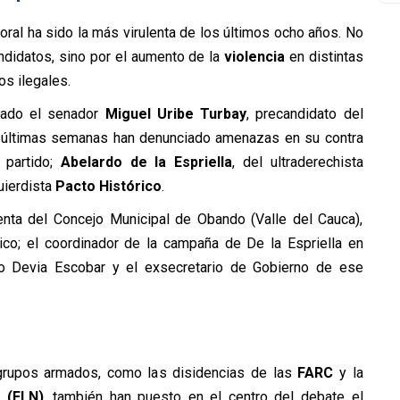
oral ha sido la más virulenta de los últimos ocho años. No
ndidatos, sino por el aumento de la
violencia
en distintas
s ilegales.
nado el senador
Miguel Uribe Turbay
, precandidato del
s últimas semanas han denunciado amenazas en su contra
 partido;
Abelardo de la Espriella
, del ultraderechista
quierdista
Pacto Histórico
.
enta del Concejo Municipal de Obando (Valle del Cauca),
ico; el coordinador de la campaña de De la Espriella en
io Devia Escobar y el exsecretario de Gobierno de ese
rupos armados, como las disidencias de las
FARC
y la
l (ELN)
, también han puesto en el centro del debate el