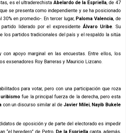
tas, es el ultraderechista
Abelardo de la Espriella
, de 47
, que se presenta como independiente y se ha posicionado
l 30% en promedio-. En tercer lugar,
Paloma Valencia
, de
, partido liderado por el expresidente
Álvaro Uribe
. Su
los partidos tradicionales del país y el respaldo la sitúa
y con apoyo marginal en las encuestas. Entre ellos, los
 los exsenadores Roy Barreras y Mauricio Lizcano.
bilitados para votar, pero con una participación que roza
l
uribismo
fue la principal fuerza de la derecha, pero esta
a
con un discurso similar al de
Javier Milei
,
Nayib Bukele
didatos de oposición y de parte del electorado es impedir
man “el heredero” de Petro,
De la Espriella
capta, además,