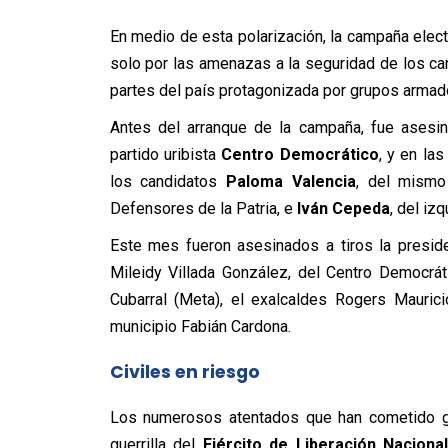
En medio de esta polarización, la campaña elect
solo por las amenazas a la seguridad de los ca
partes del país protagonizada por grupos armado
Antes del arranque de la campaña, fue asesi
partido uribista
Centro Democrático
, y en la
los candidatos
Paloma Valencia
, del mismo
Defensores de la Patria, e
Iván Cepeda
, del iz
Este mes fueron asesinados a tiros la presid
Mileidy Villada González, del Centro Democrát
Cubarral (Meta), el exalcaldes Rogers Mauric
municipio Fabián Cardona.
Civiles en riesgo
Los numerosos atentados que han cometido g
guerrilla del
Ejército de Liberación Naciona