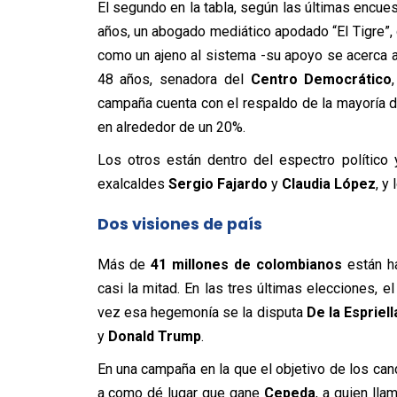
El segundo en la tabla, según las últimas encues
años, un abogado mediático apodado “El Tigre”
como un ajeno al sistema -su apoyo se acerca a
48 años, senadora del
Centro Democrático
campaña cuenta con el respaldo de la mayoría de 
en alrededor de un 20%.
Los otros están dentro del espectro político 
exalcaldes
Sergio Fajardo
y
Claudia López
, y
Dos visiones de país
Más de
41 millones de colombianos
están ha
casi la mitad. En las tres últimas elecciones, e
vez esa hegemonía se la disputa
De la Espriell
y
Donald Trump
.
En una campaña en la que el objetivo de los can
a como dé lugar que gane
Cepeda
, a quien lla