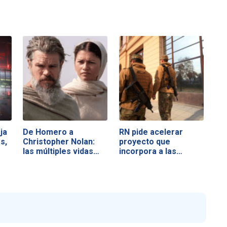
ja
De Homero a
RN pide acelerar
s,
Christopher Nolan:
proyecto que
las múltiples vidas…
incorpora a las…