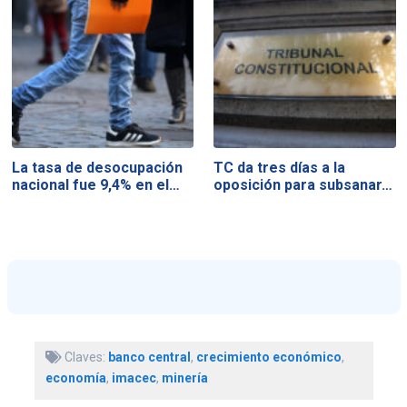
La tasa de desocupación
TC da tres días a la
nacional fue 9,4% en el…
oposición para subsanar…
Claves:
banco central
,
crecimiento económico
,
economía
,
imacec
,
minería