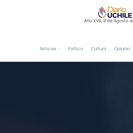
Año XVIII, 8 de
Agosto
d
Noticias
Política
Cultura
Opinión