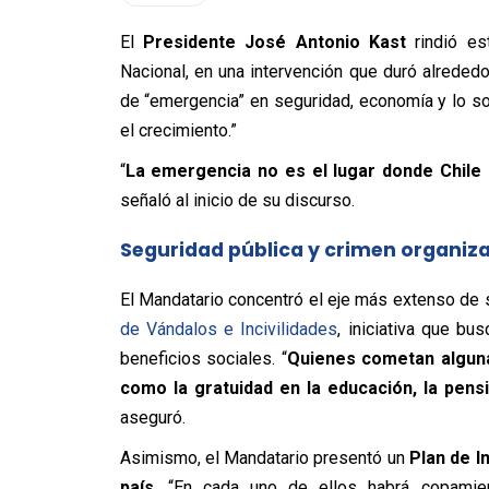
El
Presidente José Antonio Kast
rindió es
Nacional, en una intervención que duró alreded
de “emergencia” en seguridad, economía y lo soc
el crecimiento.”
“
La emergencia no es el lugar donde Chile 
señaló al inicio de su discurso.
Seguridad pública y crimen organiz
El Mandatario concentró el eje más extenso de 
de Vándalos e Incivilidades
, iniciativa que b
beneficios sociales. “
Quienes cometan alguna
como la gratuidad en la educación, la pensi
aseguró.
Asimismo, el Mandatario presentó un
Plan de I
país
. “En cada uno de ellos habrá copamiento