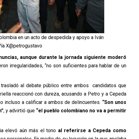
Colombia en un acto de despedida y apoyo a Iván
Vía X@petrogustavo
uncias, aunque durante la jornada siguiente moderó
eron irregularidades, “no son suficientes para hablar de un
e trasladó al debate público entre ambos candidatos que
priella reaccionó con dureza, acusando a Petro y a Cepeda
go incluso a calificar a ambos de delincuentes.
“Son unos
n”
, y advirtió que
“el pueblo colombiano no va a permitir
ria elevó aún más el tono
al referirse a Cepeda como
nes personales. En medio de su locución en la que apelaba