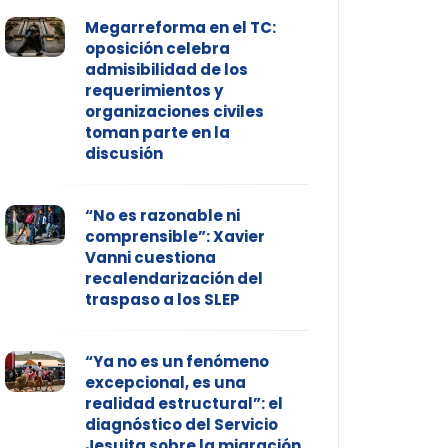
Megarreforma en el TC:
oposición celebra
admisibilidad de los
requerimientos y
organizaciones civiles
toman parte en la
discusión
“No es razonable ni
comprensible”: Xavier
Vanni cuestiona
recalendarización del
traspaso a los SLEP
“Ya no es un fenómeno
excepcional, es una
realidad estructural”: el
diagnóstico del Servicio
Jesuita sobre la migración