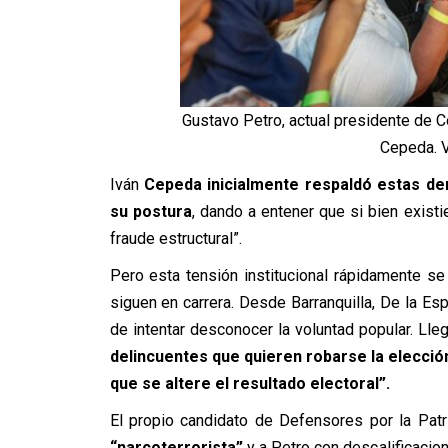
Gustavo Petro, actual presidente de 
Cepeda. 
Iván
Cepeda inicialmente respaldó estas den
su postura
, dando a entener que si bien existi
fraude estructural”.
Pero esta tensión institucional rápidamente s
siguen en carrera. Desde Barranquilla, De la Es
de intentar desconocer la voluntad popular. Lle
delincuentes que quieren robarse la elecció
que se altere el resultado electoral”.
El propio candidato de Defensores por la Pat
“narcoterrorista”
y a Petro con descalificacio