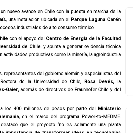
 un nuevo avance en Chile con la puesta en marcha de la
aís
, una instalación ubicada en el
Parque Laguna Carén
procesos industriales de alto consumo térmico.
hile
con el apoyo del
Centro de Energía de la Facultad
iversidad de Chile
, y apunta a generar evidencia técnica
en actividades productivas como la minería, la agroindustria
s, representantes del gobierno alemán y especialistas del
a Rectora de la Universidad de Chile,
Rosa Devés,
la
es-Gaier,
además de directivos de Fraunhofer Chile y del
o a los 400 millones de pesos por parte del
Ministerio
Alemania
, en el marco del programa Power-to-MEDME.
 destacó que el proyecto “no es solamente una planta
la importancia de transformar ideas en tecnologías