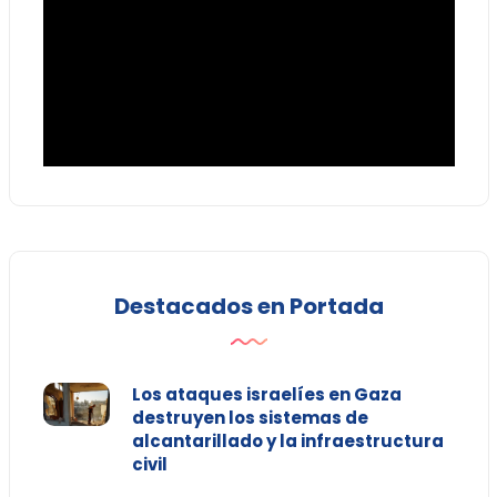
Destacados en Portada
Los ataques israelíes en Gaza
destruyen los sistemas de
alcantarillado y la infraestructura
civil