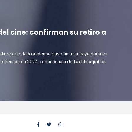
el cine: confirman su retiro a
 director estadounidense puso fin a su trayectoria en
 estrenada en 2024, cerrando una de las filmografías