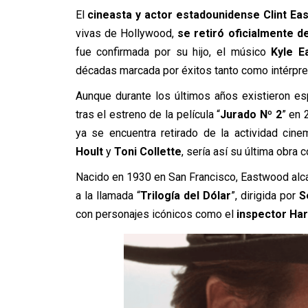
El
cineasta y actor estadounidense Clint Ea
vivas de Hollywood,
se retiró oficialmente d
fue confirmada por su hijo, el músico
Kyle E
décadas marcada por éxitos tanto como intérpre
Aunque durante los últimos años existieron es
tras el estreno de la película “
Jurado Nº 2
” en 
ya se encuentra retirado de la actividad cine
Hoult
y
Toni Collette
, sería así su última obra 
Nacido en 1930 en San Francisco, Eastwood alca
a la llamada “
Trilogía del Dólar
”, dirigida por
S
con personajes icónicos como el
inspector Harr