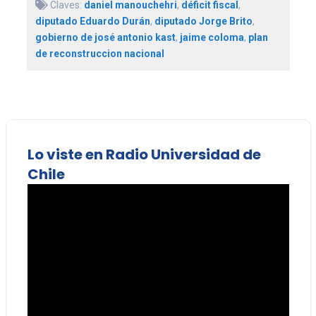
Claves:
daniel manouchehri
,
déficit fiscal
,
diputado Eduardo Durán
,
diputado Jorge Brito
,
gobierno de josé antonio kast
,
jaime coloma
,
plan
de reconstruccion nacional
Lo viste en Radio Universidad de
Chile