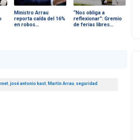
Ministro Arrau
“Nos obliga a
o
reporta caída del 16%
reflexionar”: Gremio
en robos…
de ferias libres…
nnet
,
josé antonio kast
,
Martín Arrau
,
seguridad