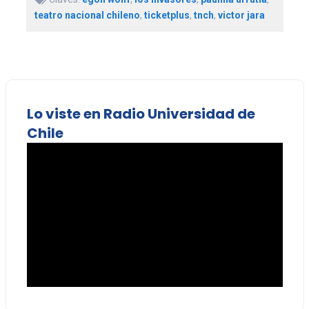
teatro nacional chileno
,
ticketplus
,
tnch
,
victor jara
Lo viste en Radio Universidad de
Chile