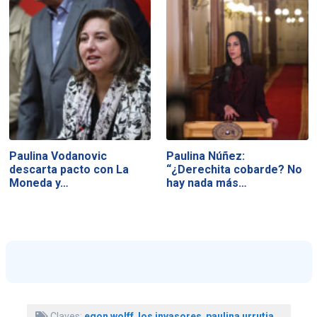
Paulina Vodanovic
Paulina Núñez:
descarta pacto con La
“¿Derechita cobarde? No
Moneda y…
hay nada más…
Claves:
egon wolff
,
los invasores
,
paulina urrutia
,