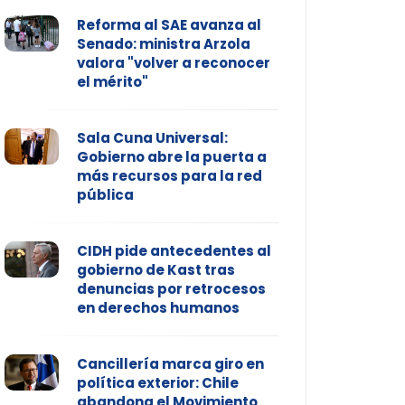
Reforma al SAE avanza al
Senado: ministra Arzola
valora "volver a reconocer
el mérito"
Sala Cuna Universal:
Gobierno abre la puerta a
más recursos para la red
pública
CIDH pide antecedentes al
gobierno de Kast tras
denuncias por retrocesos
en derechos humanos
Cancillería marca giro en
política exterior: Chile
abandona el Movimiento