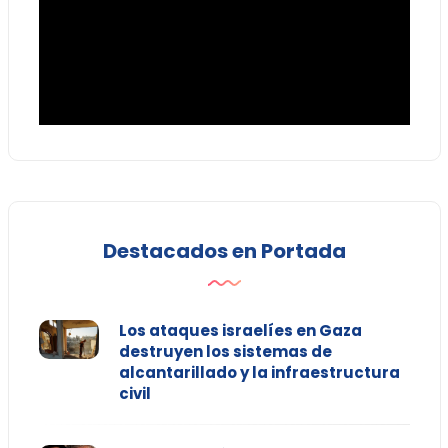
Destacados en Portada
Los ataques israelíes en Gaza
destruyen los sistemas de
alcantarillado y la infraestructura
civil