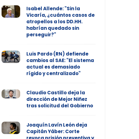
Isabel Allende: "Sin la
Vicaría, ¿cuántos casos de
atropellos a los DD.HH.
habrían quedado sin
perseguir?"
Luis Pardo (RN) defiende
cambios al SAE: "El sistema
actual es demasiado
rígido y centralizado"
Claudio Castillo deja la
dirección de Mejor Niñez
tras solicitud del Gobierno
Joaquín Lavín León deja
Capitán Yáber: Corte
revoca prisión preventiva y