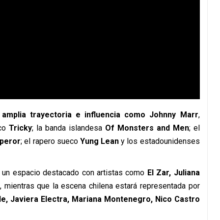
amplia trayectoria e influencia como
Johnny Marr
,
ico
Tricky
; la banda islandesa
Of Monsters and Men
; el
peror
; el rapero sueco
Yung Lean
y los estadounidenses
á un espacio destacado con artistas como
El Zar
,
Juliana
o
, mientras que la escena chilena estará representada por
le
,
Javiera Electra
,
Mariana Montenegro
,
Nico Castro