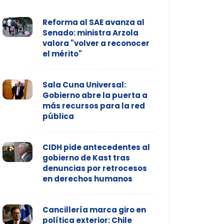
Reforma al SAE avanza al
Senado: ministra Arzola
valora "volver a reconocer
el mérito"
Sala Cuna Universal:
Gobierno abre la puerta a
más recursos para la red
pública
CIDH pide antecedentes al
gobierno de Kast tras
denuncias por retrocesos
en derechos humanos
Cancillería marca giro en
política exterior: Chile