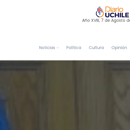
Año XVIII, 7 de
Agosto
d
Noticias
Política
Cultura
Opinión