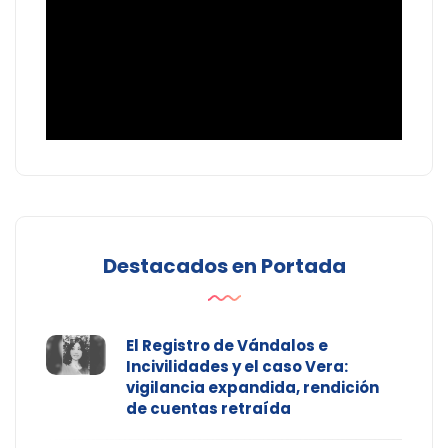
Destacados en Portada
El Registro de Vándalos e
Incivilidades y el caso Vera:
vigilancia expandida, rendición
de cuentas retraída