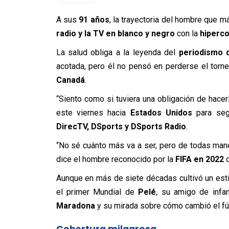
A sus
91 años
, la trayectoria del hombre que m
radio y la TV en blanco y negro
con la
hiperco
La salud obliga a la leyenda del
periodismo 
acotada, pero él no pensó en perderse el tor
Canadá
.
“Siento como si tuviera una obligación de hacer
este viernes hacia
Estados Unidos
para seg
DirecTV, DSports y DSports Radio
.
“No sé cuánto más va a ser, pero de todas mane
dice el hombre reconocido por la
FIFA en 2022
c
Aunque en más de siete décadas cultivó un esti
el primer Mundial de
Pelé
, su amigo de infa
Maradona
y su mirada sobre cómo cambió el fú