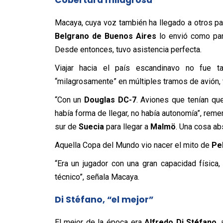
Cobertura milagrosa
Macaya, cuya voz también ha llegado a otros p
Belgrano de Buenos Aires
lo envió como par
Desde entonces, tuvo asistencia perfecta.
Viajar hacia el país escandinavo no fue ta
“milagrosamente” en múltiples tramos de avión, t
“Con un
Douglas DC-7
. Aviones que tenían qu
había forma de llegar, no había autonomía”, reme
sur de
Suecia
para llegar a
Malmö
. Una cosa a
Aquella Copa del Mundo vio nacer el mito de
Pe
“Era un jugador con una gran capacidad física
técnico”, señala Macaya.
Di Stéfano, “el mejor”
El mejor de la época era
Alfredo Di Stéfano
,