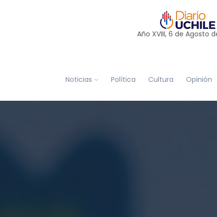
Año XVIII, 6 de
Agosto
d
Noticias
Política
Cultura
Opinión