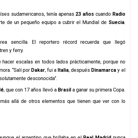
aíses sudamericanos, tenía apenas
23 años
cuando
Radio
te de un pequeño equipo a cubrir el Mundial de
Suecia
.
rea sencilla. El reportero récord recuerda que llegó
ren y ferry.
e hacer escalas en todos lados prácticamente, porque no
mora. “Salí por
Dakar
, fui a
Italia
, después
Dinamarca
y el
bsolutamente desconocida”.
lé
, que con 17 años llevó a
Brasil
a ganar su primera Copa.
, más allá de otros elementos que tienen que ver con lo
 aunque el argentino que brillaba en el
Real Madrid
nunca