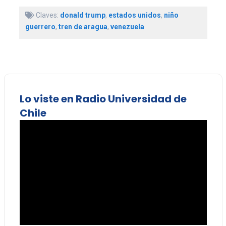
Claves:
donald trump
,
estados unidos
,
niño
guerrero
,
tren de aragua
,
venezuela
Lo viste en Radio Universidad de
Chile