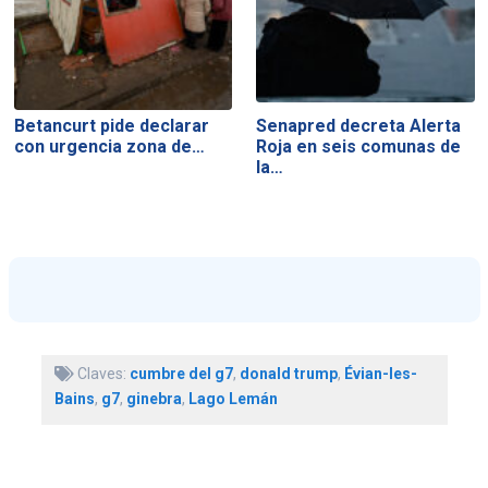
Betancurt pide declarar
Senapred decreta Alerta
con urgencia zona de…
Roja en seis comunas de
la…
Claves:
cumbre del g7
,
donald trump
,
Évian-les-
Bains
,
g7
,
ginebra
,
Lago Lemán