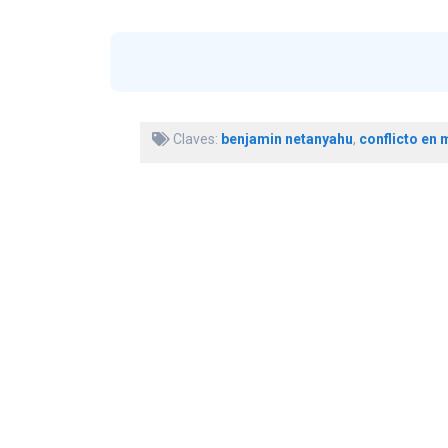
Claves:
benjamin netanyahu
,
conflicto en 