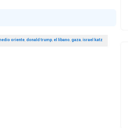
medio oriente
,
donald trump
,
el líbano
,
gaza
,
israel katz