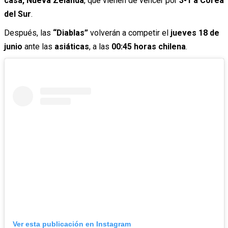
casa, Nueva Zelanda
, que vienen de vencer por
3-1 a Corea
del Sur
.
Después, las
“Diablas”
volverán a competir el
jueves 18 de
junio
ante las
asiáticas
, a las
00:45 horas chilena
.
Ver esta publicación en Instagram