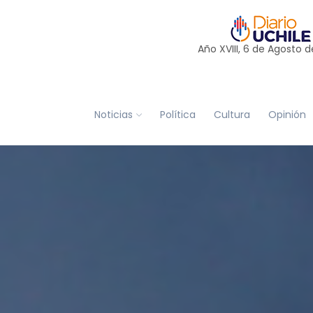
Año XVIII, 6 de
Agosto
d
Noticias
Política
Cultura
Opinión