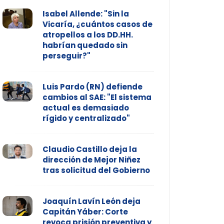
Isabel Allende: "Sin la
Vicaría, ¿cuántos casos de
atropellos a los DD.HH.
habrían quedado sin
perseguir?"
Luis Pardo (RN) defiende
cambios al SAE: "El sistema
actual es demasiado
rígido y centralizado"
Claudio Castillo deja la
dirección de Mejor Niñez
tras solicitud del Gobierno
Joaquín Lavín León deja
Capitán Yáber: Corte
revoca prisión preventiva y