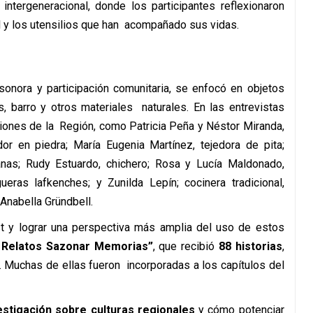
 intergeneracional, donde los participantes
reflexionaron
l y los utensilios que han
acompañado sus vidas.
n sonora y participación comunitaria, se
enfocó en objetos
s, barro y otros materiales
naturales. En las entrevistas
ciones de la
Región, como Patricia Peña y Néstor Miranda,
ador en piedra; María Eugenia Martínez, tejedora de pita;
anas; Rudy Estuardo, chichero; Rosa y Lucía Maldonado,
ueras lafkenches; y Zunilda Lepín; cocinera tradicional,
Anabella Gründbell.
st y lograr una perspectiva más amplia del
uso de estos
 Relatos Sazonar Memorias”
, que
recibió
88 historias
,
. Muchas de ellas fueron
incorporadas a los capítulos del
estigación sobre culturas regionales
y cómo
potenciar