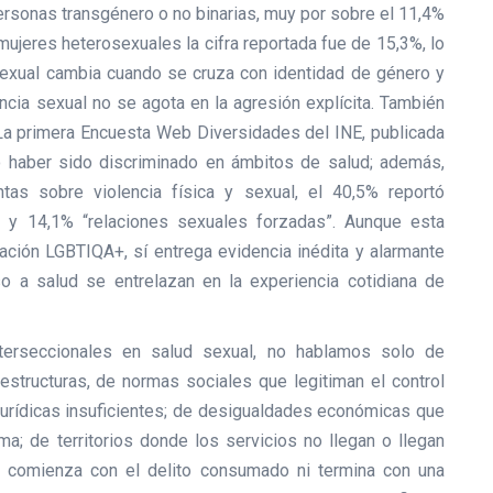
personas transgénero o no binarias, muy por sobre el 11,4%
ujeres heterosexuales la cifra reportada fue de 15,3%, lo
sexual cambia cuando se cruza con identidad de género y
encia sexual no se agota en la agresión explícita. También
La primera Encuesta Web Diversidades del INE, publicada
 haber sido discriminado en ámbitos de salud; además,
tas sobre violencia física y sexual, el 40,5% reportó
 y 14,1% “relaciones sexuales forzadas”. Aunque esta
ación LGBTIQA+, sí entrega evidencia inédita y alarmante
o a salud se entrelazan en la experiencia cotidiana de
terseccionales en salud sexual, no hablamos solo de
structuras, de normas sociales que legitiman el control
jurídicas insuficientes; de desigualdades económicas que
ma; de territorios donde los servicios no llegan o llegan
no comienza con el delito consumado ni termina con una