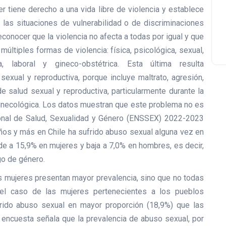
r tiene derecho a una vida libre de violencia y establece
las situaciones de vulnerabilidad o de discriminaciones
conocer que la violencia no afecta a todas por igual y que
últiples formas de violencia: física, psicológica, sexual,
ica, laboral y gineco-obstétrica. Esta última resulta
sexual y reproductiva, porque incluye maltrato, agresión,
de salud sexual y reproductiva, particularmente durante la
 ginecológica. Los datos muestran que este problema no es
ional de Salud, Sexualidad y Género (ENSSEX) 2022-2023
ños y más en Chile ha sufrido abuso sexual alguna vez en
nde a 15,9% en mujeres y baja a 7,0% en hombres, es decir,
go de género.
s mujeres presentan mayor prevalencia, sino que no todas
 el caso de las mujeres pertenecientes a los pueblos
frido abuso sexual en mayor proporción (18,9%) que las
a encuesta señala que la prevalencia de abuso sexual, por