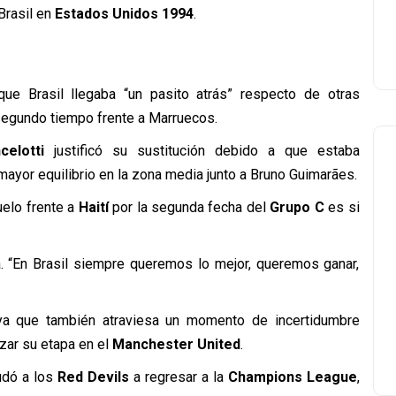
Brasil en
Estados Unidos 1994
.
ue Brasil llegaba “un pasito atrás” respecto de otras
l segundo tiempo frente a Marruecos.
celotti
justificó su sustitución debido a que estaba
 mayor equilibrio en la zona media junto a Bruno Guimarães.
uelo frente a
Haití
por la segunda fecha del
Grupo C
es si
a. “En Brasil siempre queremos lo mejor, queremos ganar,
ya que también atraviesa un momento de incertidumbre
izar su etapa en el
Manchester United
.
udó a los
Red Devils
a regresar a la
Champions League
,