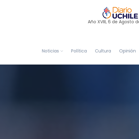
Año XVIII, 6 de
Agosto
d
Noticias
Política
Cultura
Opinión