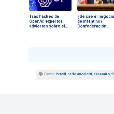
Tras hackeo de
¿Se cae el negoci
OpenAI: expertos
de Infantino?
advierten sobre el…
Confederación…
Claves:
brasil
,
carlo ancelotti
,
casemiro
,
f