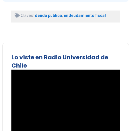
Claves:
deuda publica
,
endeudamiento fiscal
Lo viste en Radio Universidad de
Chile