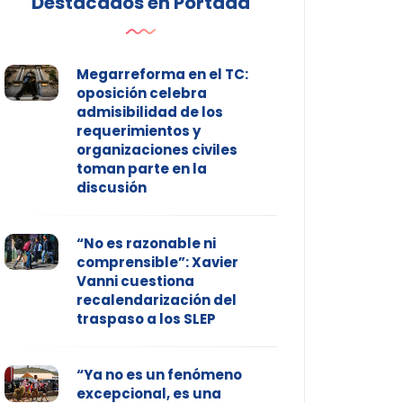
Destacados en Portada
Megarreforma en el TC:
oposición celebra
admisibilidad de los
requerimientos y
organizaciones civiles
toman parte en la
discusión
“No es razonable ni
comprensible”: Xavier
Vanni cuestiona
recalendarización del
traspaso a los SLEP
“Ya no es un fenómeno
excepcional, es una