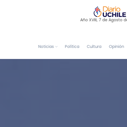
Año XVIII, 7 de
Agosto
d
Noticias
Política
Cultura
Opinión