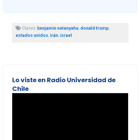
Claves:
benjamin netanyahu
,
donald trump
,
estados unidos
,
irán
,
israel
Lo viste en Radio Universidad de
Chile