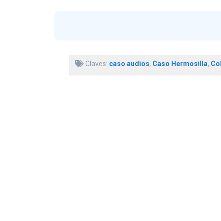
Claves:
caso audios
,
Caso Hermosilla
,
Co