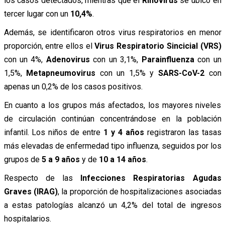
los casos detectados, mientras que el
Rinovirus
se ubicó en
tercer lugar con un
10,4%
.
Además, se identificaron otros virus respiratorios en menor
proporción, entre ellos el
Virus Respiratorio Sincicial (VRS)
con un 4%,
Adenovirus
con un 3,1%,
Parainfluenza
con un
1,5%,
Metapneumovirus
con un 1,5% y
SARS-CoV-2
con
apenas un 0,2% de los casos positivos.
En cuanto a los grupos más afectados, los mayores niveles
de circulación continúan concentrándose en la población
infantil. Los niños de entre
1 y 4 años
registraron las tasas
más elevadas de enfermedad tipo influenza, seguidos por los
grupos de
5 a 9 años
y de
10 a 14 años
.
Respecto de las
Infecciones Respiratorias Agudas
Graves (IRAG)
, la proporción de hospitalizaciones asociadas
a estas patologías alcanzó un 4,2% del total de ingresos
hospitalarios.