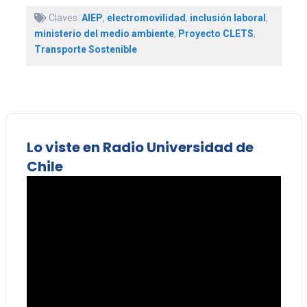
Claves:
AIEP
,
electromovilidad
,
inclusión laboral
,
ministerio del medio ambiente
,
Proyecto CLETS
,
Transporte Sostenible
Lo viste en Radio Universidad de
Chile