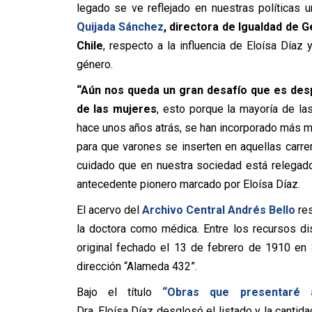
legado se ve reflejado en nuestras políticas 
Quijada Sánchez
, directora de Igualdad de 
Chile
, respecto a la influencia de
Eloísa
Díaz
y
género.
“Aún nos queda un gran desafío que es desp
de las mujeres
, esto porque la mayoría de la
hace unos años atrás, se han incorporado más mu
para que varones se inserten en aquellas carre
cuidado que en nuestra sociedad está relegado
antecedente pionero marcado por
Eloísa
Díaz
.
El acervo del
Archivo Central Andrés Bello
res
la doctora como médica. Entre los recursos di
original fechado el 13 de febrero de 1910 en
dirección “Alameda 432”.
Bajo el título
“Obras que presentaré 
Dra.
Eloísa
Díaz
desglosó el listado y la cantid