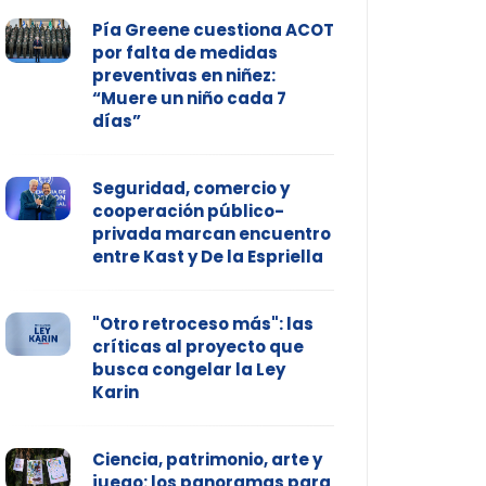
Pía Greene cuestiona ACOT
por falta de medidas
preventivas en niñez:
“Muere un niño cada 7
días”
Seguridad, comercio y
cooperación público-
privada marcan encuentro
entre Kast y De la Espriella
"Otro retroceso más": las
críticas al proyecto que
busca congelar la Ley
Karin
Ciencia, patrimonio, arte y
juego: los panoramas para