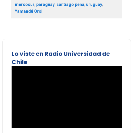
mercosur
,
paraguay
,
santiago peña
,
uruguay
,
Yamandú Orsi
Lo viste en Radio Universidad de
Chile