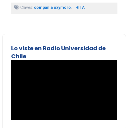
Claves:
compañía oxymoro
,
THITA
Lo viste en Radio Universidad de
Chile