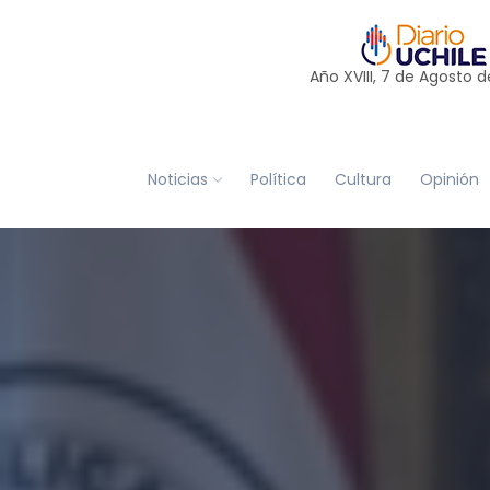
Año XVIII, 7 de
Agosto
d
Noticias
Política
Cultura
Opinión