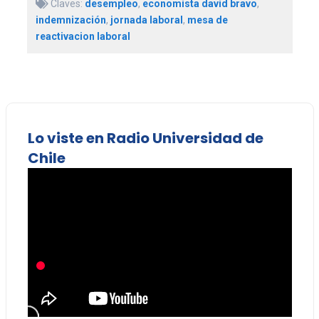
Claves:
desempleo
,
economista david bravo
,
indemnización
,
jornada laboral
,
mesa de
reactivacion laboral
Lo viste en Radio Universidad de
Chile