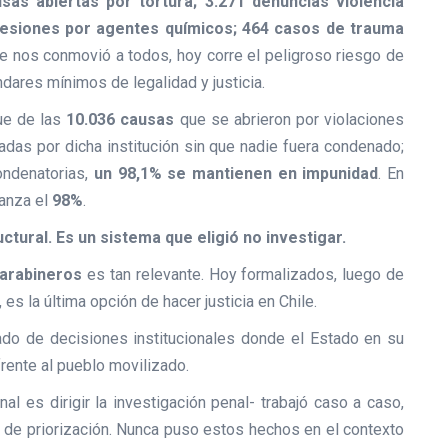
as abiertas por tortura; 3.271 denuncias violencia
 lesiones por agentes químicos; 464 casos de trauma
ue nos conmovió a todos, hoy corre el peligroso riesgo de
dares mínimos de legalidad y justicia.
ue de las
10.036 causas
que se abrieron por violaciones
adas por dicha institución sin que nadie fuera condenado;
ondenatorias,
un 98,1% se mantienen en impunidad
. En
canza el
98%
.
ctural. Es un sistema que eligió no investigar.
Carabineros
es tan relevante. Hoy formalizados, luego de
es la última opción de hacer justicia en Chile.
ado de decisiones institucionales donde el Estado en su
frente al pueblo movilizado.
al es dirigir la investigación penal- trabajó caso a caso,
ios de priorización. Nunca puso estos hechos en el contexto