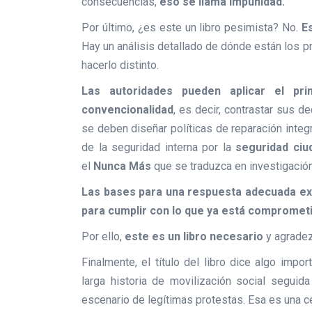
consecuencias,
eso se llama impunidad.
Por último, ¿es este un libro pesimista? No.
E
Hay un análisis detallado de dónde están los pr
hacerlo distinto.
Las autoridades pueden aplicar el pri
convencionalidad
, es decir, contrastar sus d
se deben diseñar políticas de reparación integ
de la seguridad interna por la
seguridad ciu
el
Nunca Más
que se traduzca en investigación
Las bases para una respuesta adecuada exis
para cumplir con lo que ya está compromet
Por ello,
este es un libro necesario
y agradezc
Finalmente, el título del libro dice algo impor
larga historia de movilización social seguid
escenario de legítimas protestas. Esa es una c