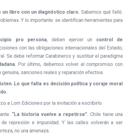
s un libro con un diagnóstico claro.
Sabemos qué falló.
oblemas. Y lo importante: se identifican herramientas para
ncipio pro persona
, deben ejercer un
control de
ecisiones con las obligaciones internacionales del Estado;
ral. Se debe reformar Carabineros y sustituir el paradigma
dadana
. Por último, debemos volver al compromiso con
 genuina, sanciones reales y reparación efectiva.
ten. Lo que falta es decisión política y coraje moral
ido.
o a Lom Ediciones por la invitación a escribirlo.
tante:
“La historia vuelve a repetirse”.
Chile tiene una
a de represión e impunidad. Y las calles volverán a ser
erteza, no una amenaza.