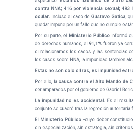
específico.
Estamos hablando de 2.316 caus
contra NNA; 416 por violencia sexual; 493
ocular.
Incluso el caso de
Gustavo Gatica
, q
quedar impune por un fallo que no cumple están
Por su parte, el
Ministerio Público
informó q
de derechos humanos, el
91,1%
fueron ya cerr
si relacionamos los casos y las sentencias c
los casos sobre NNA, la impunidad también al
Estas no son solo cifras, es impunidad estru
Por ello, la
causa contra el Alto Mando de 
ser amparados por el gobierno de Gabriel Boric, 
La impunidad no es accidental.
Es el result
conjunto se cuadró tras la regresión autoritaria 
El Ministerio Público
-cuyo deber constitucion
sin especialización, sin estrategia, sin criter