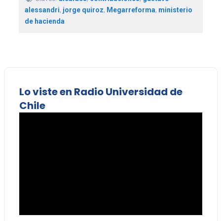
alessandri
,
jorge quiroz
,
Megarreforma
,
ministerio
de hacienda
Lo viste en Radio Universidad de
Chile