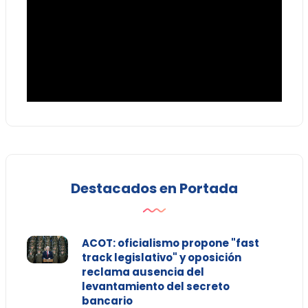
Destacados en Portada
ACOT: oficialismo propone "fast
track legislativo" y oposición
reclama ausencia del
levantamiento del secreto
bancario