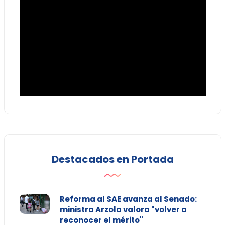
Destacados en Portada
Reforma al SAE avanza al Senado:
ministra Arzola valora "volver a
reconocer el mérito"