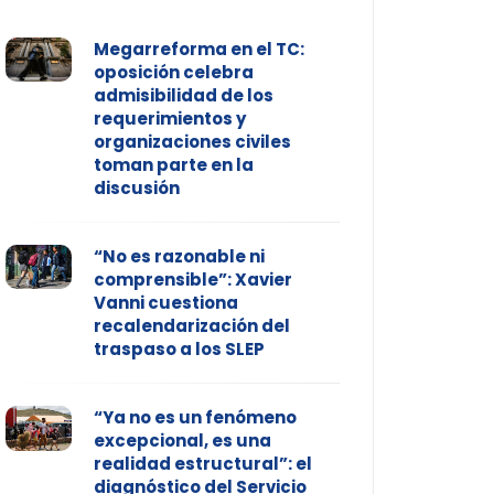
Megarreforma en el TC:
oposición celebra
admisibilidad de los
requerimientos y
organizaciones civiles
toman parte en la
discusión
“No es razonable ni
comprensible”: Xavier
Vanni cuestiona
recalendarización del
traspaso a los SLEP
“Ya no es un fenómeno
excepcional, es una
realidad estructural”: el
diagnóstico del Servicio